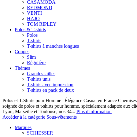
CASAMODA
REDMOND
VENTI
HAJO
TOM RIPLEY
Polos & T-shirts
Polos
T-shirts
T-shirts à manches longues
Coupes
Slim
Régulière
Thèmes
Grandes tailles
T-shirts unis
T-shirts avec impression
T-shirts en pack de deux
Polos et T-Shirts pour Homme | Élégance Casual en France Chemises 
soignée de polos et t-shirts pour homme, spécialement adaptée aux clie
Lyon, Marseille et Toulouse, nos 34...
Plus d'information
Accéder à la catégorie Sous-vêtements
Marques
SCHIESSER