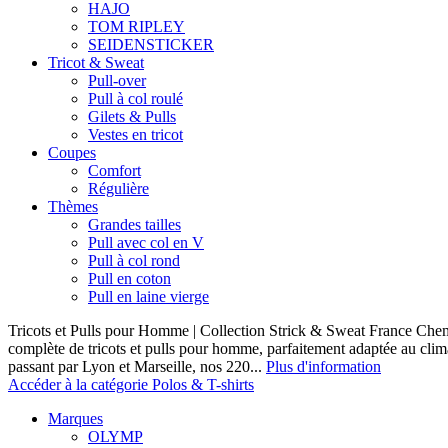
HAJO
TOM RIPLEY
SEIDENSTICKER
Tricot & Sweat
Pull-over
Pull à col roulé
Gilets & Pulls
Vestes en tricot
Coupes
Comfort
Régulière
Thèmes
Grandes tailles
Pull avec col en V
Pull à col rond
Pull en coton
Pull en laine vierge
Tricots et Pulls pour Homme | Collection Strick & Sweat France Ch
complète de tricots et pulls pour homme, parfaitement adaptée au clim
passant par Lyon et Marseille, nos 220...
Plus d'information
Accéder à la catégorie Polos & T-shirts
Marques
OLYMP