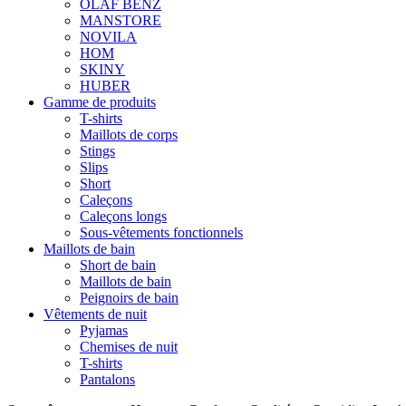
OLAF BENZ
MANSTORE
NOVILA
HOM
SKINY
HUBER
Gamme de produits
T-shirts
Maillots de corps
Stings
Slips
Short
Caleçons
Caleçons longs
Sous-vêtements fonctionnels
Maillots de bain
Short de bain
Maillots de bain
Peignoirs de bain
Vêtements de nuit
Pyjamas
Chemises de nuit
T-shirts
Pantalons