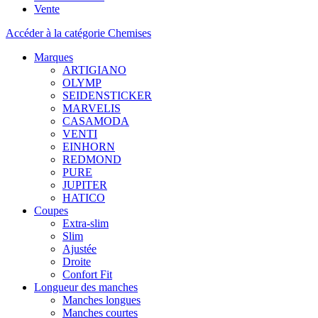
Vente
Accéder à la catégorie Chemises
Marques
ARTIGIANO
OLYMP
SEIDENSTICKER
MARVELIS
CASAMODA
VENTI
EINHORN
REDMOND
PURE
JUPITER
HATICO
Coupes
Extra-slim
Slim
Ajustée
Droite
Confort Fit
Longueur des manches
Manches longues
Manches courtes