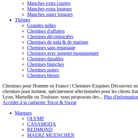
Manches extra courtes
Manches extra longues
Manches super longues
Thèmes
Grandes tailles
Chemises d'affaires
Chemises décontractées
Chemises de gala & de mariage
Chemises sans repassage
Chemises avec poignet mousquetaire
Chemises durables
Chemises blanches
Chemises noires
Chemises bleues
Chemises pour Homme en France | Chemises Exquises Découvrez notre
chemises pour homme, spécialement sélectionnées pour les clients fran
Lyon, Marseille ou Toulouse, nous proposons des...
Plus d'informatio
Accéder à la catégorie Tricot & Sweat
Marques
OLYMP
CASAMODA
REDMOND
MAERZ MUENCHEN